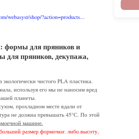
com/webasyst/shop/?action=products...
: формы для пряников и
ы для пряников, декупажа,
з экологически чистого PLA пластика.
иала, используя его мы не наносим вред
нашей планеты.
сухом, прохладном месте вдали от
тура не должна превышать 45°С. По этой
домоечной машине.
больший размер формочки: либо высоту,