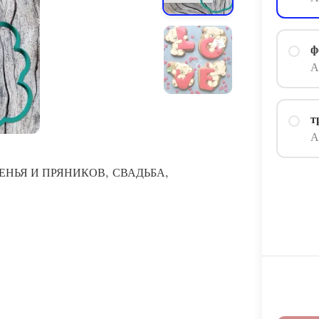
ф
А
т
А
,
,
ЕНЬЯ И ПРЯНИКОВ
СВАДЬБА