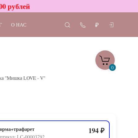
00 рублей
Г
О НАС
₽
0
ка "Мишка LOVE - V"
орма+трафарет
194
₽
ртикул: LC-00003792