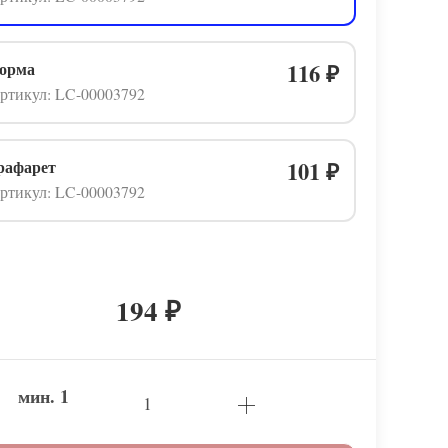
орма
116
₽
ртикул: LC-00003792
рафарет
101
₽
ртикул: LC-00003792
194
₽
мин.
1