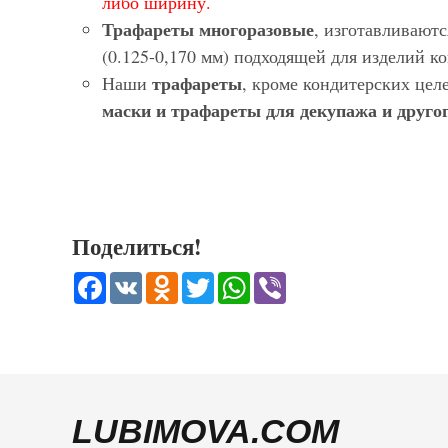
либо ширину.
Трафареты многоразовые
, изготавливают
(0.125-0,170 мм) подходящей для изделий 
трафареты
Наши
, кроме кондитерских цел
маски и трафареты для декупажа и другог
Поделиться!
Facebook
VK
Odnoklassniki
Twitter
WhatsApp
Viber
LUBIMOVA.COM