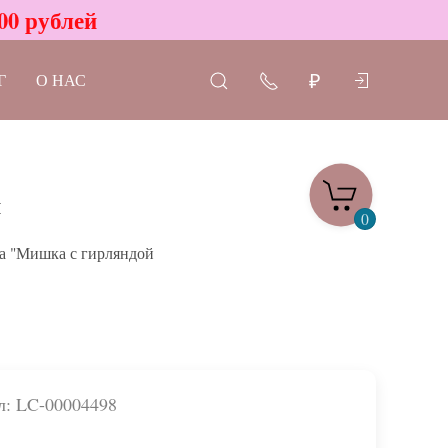
00 рублей
Г
О НАС
₽
й
0
а "Мишка с гирляндой
л: LC-00004498