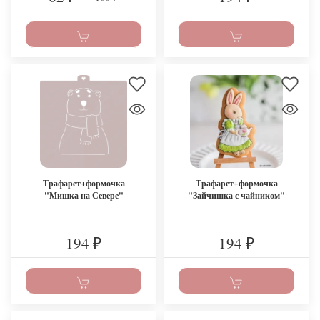
Трафарет+формочка
Трафарет+формочка
"Мишка на Севере"
"Зайчишка с чайником"
194
194
₽
₽