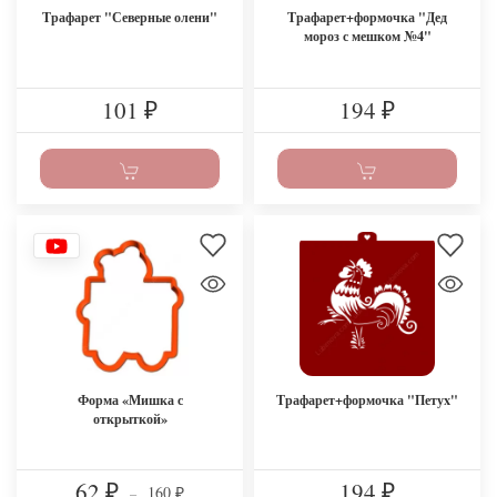
Трафарет "Северные олени"
Трафарет+формочка "Дед
мороз с мешком №4"
101
194
₽
₽
Форма «Мишка с
Трафарет+формочка "Петуx"
открыткой»
62
194
160
₽
–
₽
₽