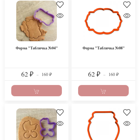
Форма "Табличка №04"
Форма "Табличка №08"
62
62
160
160
₽
–
₽
–
₽
₽