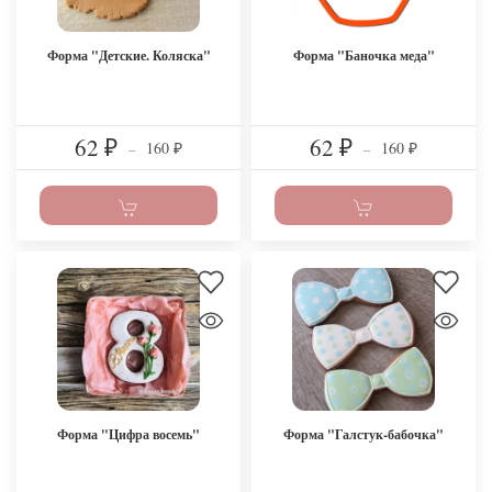
Форма "Детские. Коляска"
Форма "Баночка меда"
62
62
160
160
₽
–
₽
–
₽
₽
Форма "Цифра восемь"
Форма "Галстук-бабочка"