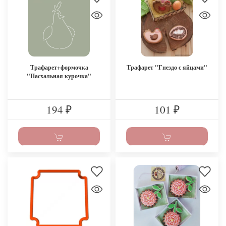
Трафарет+формочка
Трафарет "Гнездо с яйцами"
"Пасхальная курочка"
194
101
₽
₽