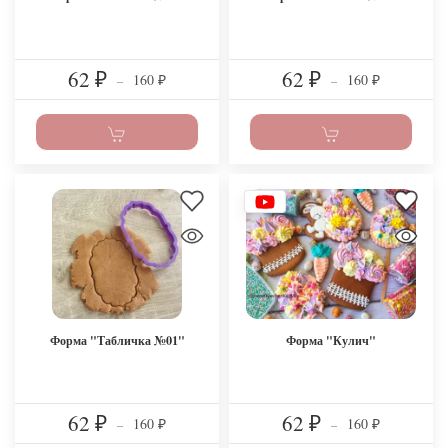
62
62
160
160
₽
–
₽
–
₽
₽
Форма "Табличка №01"
Форма "Кулич"
62
62
160
160
₽
–
₽
–
₽
₽