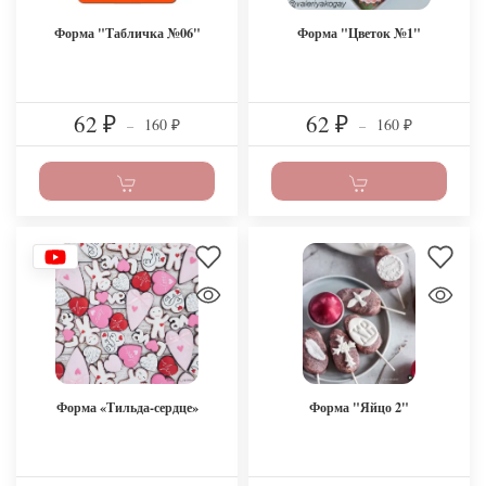
Форма "Табличка №06"
Форма "Цветок №1"
62
62
160
160
₽
–
₽
–
₽
₽
Форма «Тильда-сердце»
Форма "Яйцо 2"