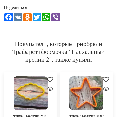
Поделиться!
Facebook
VK
Odnoklassniki
Twitter
WhatsApp
Viber
Покупатели, которые приобрели
Трафарет+формочка "Пасхальный
кролик 2", также купили
Форма "Табличка №13"
Форма "Табличка №21"