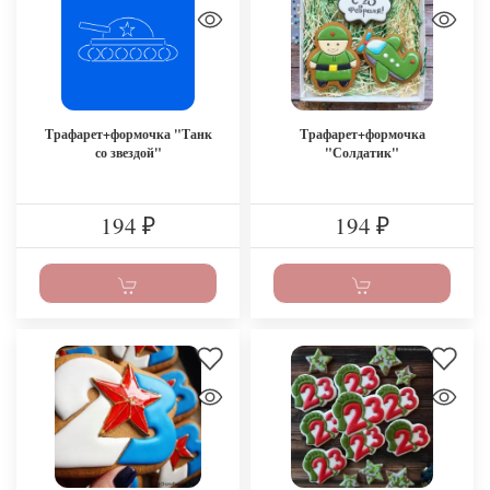
Трафарет+формочка "Танк
Трафарет+формочка
со звездой"
"Солдатик"
194
194
₽
₽