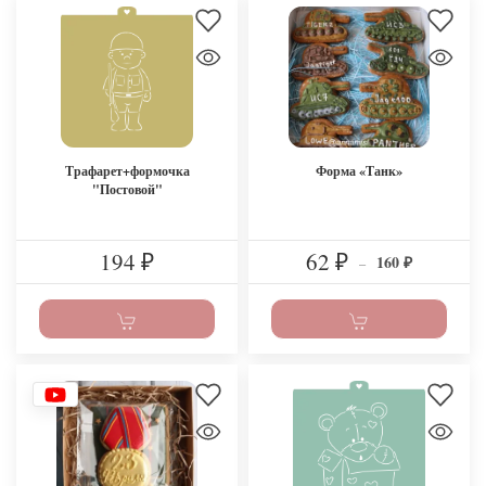
Трафарет+формочка
Форма «Танк»
"Постовой"
194
62
160
₽
₽
–
₽