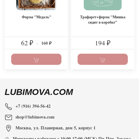
Форма "Медаль"
Трафарет+форма "Мишка
сидит в коробке"
62
194
160
₽
–
₽
₽
LUBIMOVA.COM
+7 (916) 394-56-42
shop@lubimova.com
Москва
,
ул. Планерная, дом 5, корпус 1
Менеджеры работают с
10:00-17:00
(МСК) Пн-Птн. Заказы