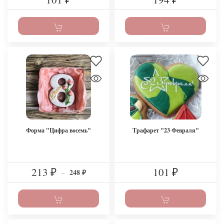
Форма "Цифра восемь"
Трафарет "23 Февраля"
213
101
248
₽
–
₽
₽