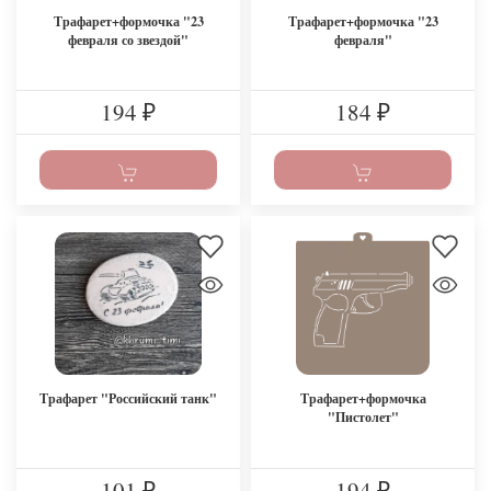
Трафарет+формочка "23
Трафарет+формочка "23
февраля со звездой"
февраля"
194
184
₽
₽
Трафарет "Российский танк"
Трафарет+формочка
"Пистолет"
101
194
₽
₽