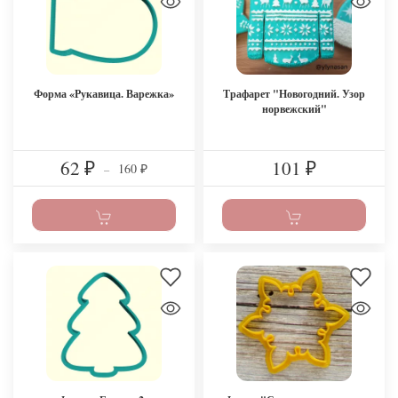
Форма «Рукавица. Варежка»
Трафарет "Новогодний. Узор
норвежский"
62
101
160
₽
–
₽
₽