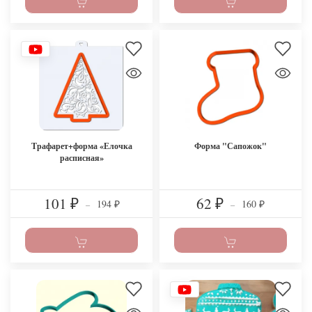
Трафарет+форма «Елочка
Форма "Сапожок"
расписная»
101
62
194
160
₽
–
₽
–
₽
₽