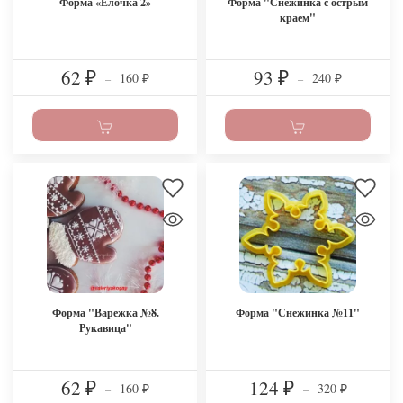
Форма «Елочка 2»
Форма "Снежинка с острым
краем"
62
93
160
240
₽
–
₽
–
₽
₽
Форма "Варежка №8.
Форма "Снежинка №11"
Рукавица"
62
124
160
320
₽
–
₽
–
₽
₽