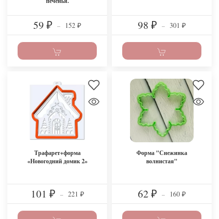
печенья.
59
98
152
301
₽
–
₽
–
₽
₽
Трафарет+форма
Форма "Снежинка
«Новогодний домик 2»
волнистая"
101
62
221
160
₽
–
₽
–
₽
₽