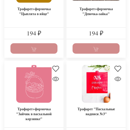
Трафарет+формочка
Трафарет+формочка
"Цыплята в яйце"
"Девочка-зайка"
194
194
₽
₽
Трафарет+формочка
Трафарет "Пасхальные
"Зайчик в пасхальной
надписи №3"
корзинке"