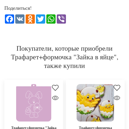
Поделиться!
Facebook
VK
Odnoklassniki
Twitter
WhatsApp
Viber
Покупатели, которые приобрели
Трафарет+формочка "Зайка в яйце",
также купили
Трафарет+формочка "Зайка
Трафарет+формочка