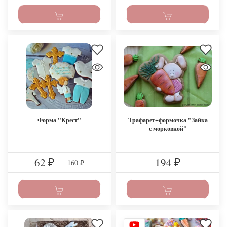
Форма "Крест"
Трафарет+формочка "Зайка
с морковкой"
62
194
160
₽
–
₽
₽