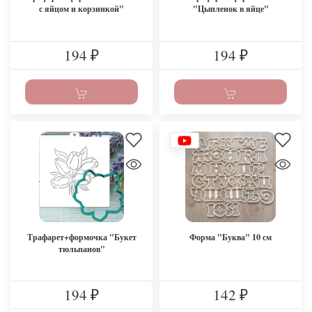
с яйцом и корзинкой"
"Цыпленок в яйце"
194
194
₽
₽
Трафарет+формочка "Букет
Форма "Буква" 10 см
тюльпанов"
194
142
₽
₽