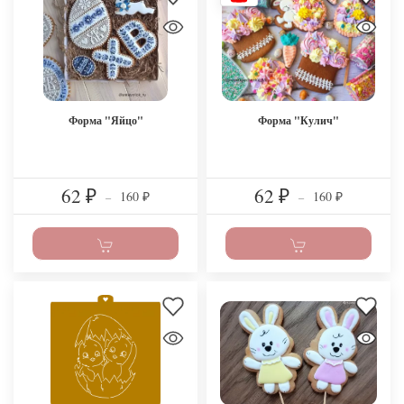
Форма "Яйцо"
Форма "Кулич"
62
62
160
160
₽
–
₽
–
₽
₽