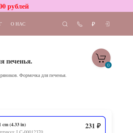
00 рублей
Г
О НАС
₽
я печенья.
0
ряников. Формочка для печенья.
1 cm (4.33 in)
231
₽
ртикул: LC-00012370