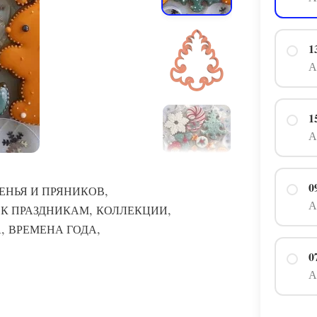
1
А
1
А
0
,
ЕНЬЯ И ПРЯНИКОВ
А
,
,
 К ПРАЗДНИКАМ
КОЛЛЕКЦИИ
,
,
А
ВРЕМЕНА ГОДА
0
А