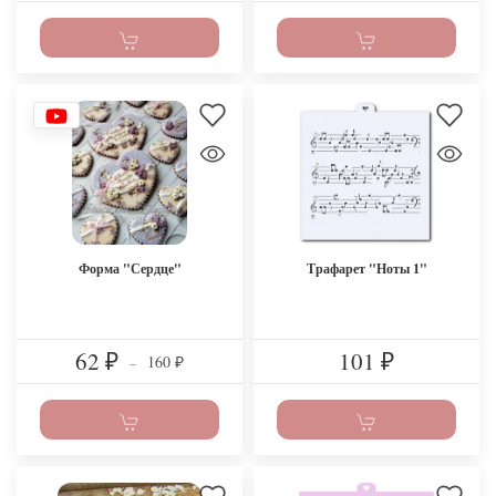
Форма "Сердце"
Трафарет "Ноты 1"
62
101
160
₽
–
₽
₽