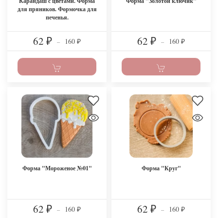
Карандаш с цветами. Форма
Форма "Золотой ключик"
для пряников. Формочка для
печенья.
62
62
160
160
₽
–
₽
–
₽
₽
Форма "Мороженое №01"
Форма "Круг"
62
62
160
160
₽
–
₽
–
₽
₽