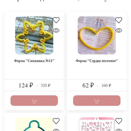
Форма "Снежинка №11"
Форма "Сердце песочное"
124
62
320
160
₽
–
₽
–
₽
₽