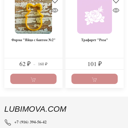
Форма "Яйцо с бантом №2"
Трафарет "Роза"
62
101
160
₽
–
₽
₽
LUBIMOVA.COM
+7 (916) 394-56-42