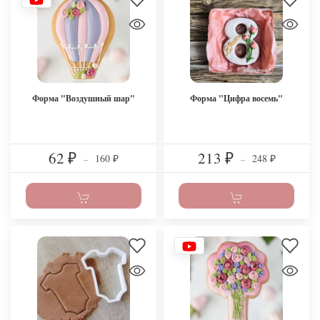
Форма "Воздушный шар"
Форма "Цифра восемь"
62
213
160
248
₽
–
₽
–
₽
₽