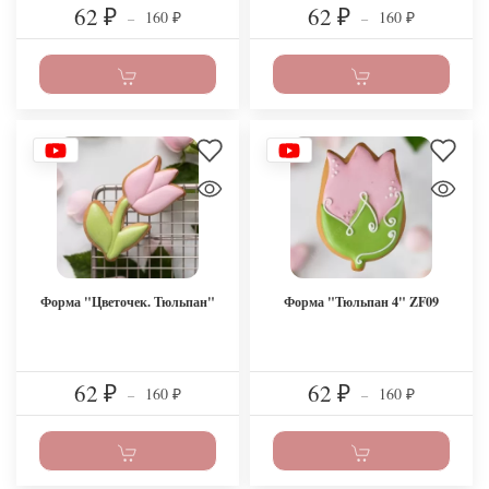
62
62
160
160
₽
–
₽
–
₽
₽
Форма "Цветочек. Тюльпан"
Форма "Тюльпан 4" ZF09
62
62
160
160
₽
–
₽
–
₽
₽