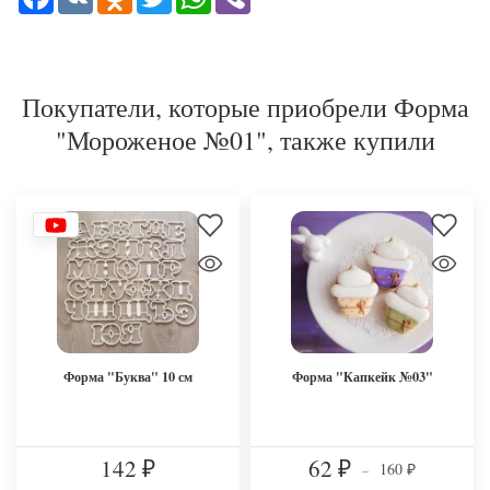
Покупатели, которые приобрели Форма
"Мороженое №01", также купили
Форма "Буква" 10 см
Форма "Капкейк №03"
142
62
160
₽
₽
–
₽