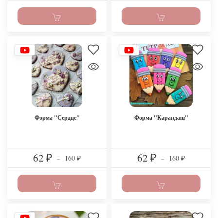
Форма "Сердце"
Форма "Карандаш"
62
62
160
160
₽
–
₽
–
₽
₽