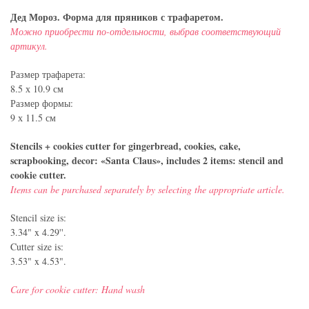
Дед Мороз
.
Форма для пряников с траф
аретом
.
Можно приобрести по-отдельности, выбрав соответствующий
артикул.
Размер трафарета:
8.5 х 10.9 см
Размер формы:
9 х 11.5 см
Stencils + cookies cutter for gingerbread, cookies, cake,
scrapbooking, decor: «Santa Claus», includes 2 items: stencil and
cookie cutter.
Items can be purchased separately by selecting the appropriate article.
Stencil size is:
3.34" x 4.29''.
Cutter size is:
3.53" x 4.53".
Care for cookie cutter: Hand wash