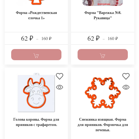
Форма «Рождественская
Форма "Варежка №8.
елочка 1»
Рукавица"
62
62
160
160
₽
–
₽
–
₽
₽
Голова коровы. Форма для
Снежинка изящная. Форма
пряников с трафаретом.
для пряников. Формочка для
печенья.