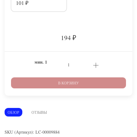
101
₽
194
₽
мин.
1
В КОРЗИНУ
ОБЗОР
ОТЗЫВЫ
SKU (Артикул): LC-00009884