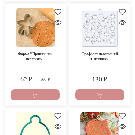
Форма "Пряничный
Трафарет новогодний
человечек"
"Снежинки"
62
130
160
₽
–
₽
₽