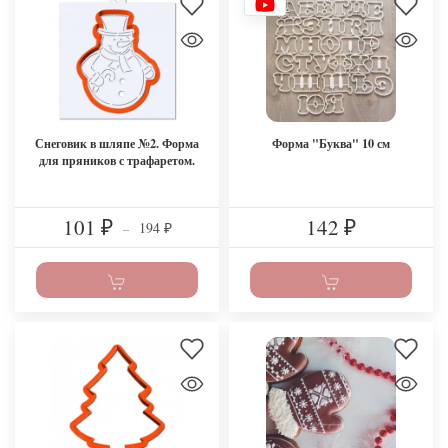
Снеговик в шляпе №2. Форма
Форма "Буква" 10 см
для пряников с трафаретом.
101
142
194
₽
–
₽
₽