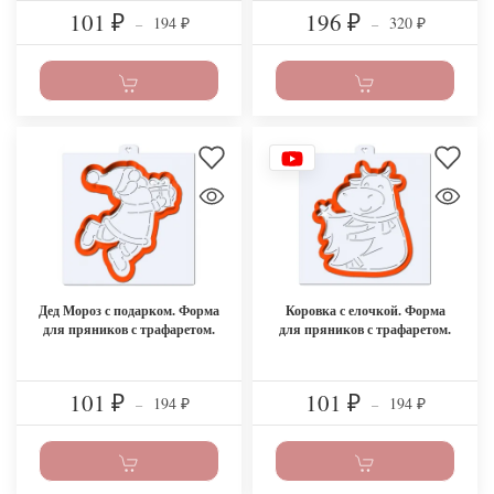
101
196
194
320
₽
–
₽
–
₽
₽
Дед Мороз с подарком. Форма
Коровка с елочкой. Форма
для пряников с трафаретом.
для пряников с трафаретом.
101
101
194
194
₽
–
₽
–
₽
₽