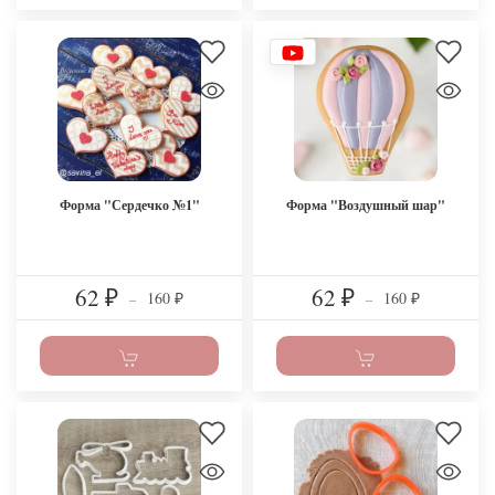
Форма "Сердечко №1"
Форма "Воздушный шар"
62
62
160
160
₽
–
₽
–
₽
₽