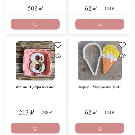
508
62
160
₽
₽
–
₽
Форма "Цифра восемь"
Форма "Мороженое №01"
213
62
248
160
₽
–
₽
–
₽
₽