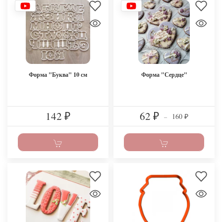
Форма "Буква" 10 см
Форма "Сердце"
142
62
160
₽
₽
–
₽