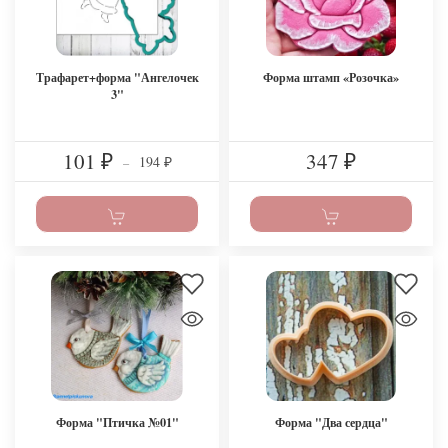
Трафарет+форма "Ангелочек
Форма штамп «Розочка»
3"
101
347
194
₽
–
₽
₽
Форма "Птичка №01"
Форма "Два сердца"