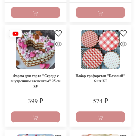
Форма для торта "Сердце с
Набор трафаретов "Базовый"
внутренним элементом" 25 см
6 шт ZT
ZF
399
574
₽
₽