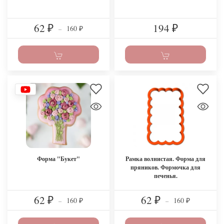
62
194
160
₽
–
₽
₽
Форма "Букет"
Рамка волнистая. Форма для
пряников. Формочка для
печенья.
62
62
160
160
₽
–
₽
–
₽
₽