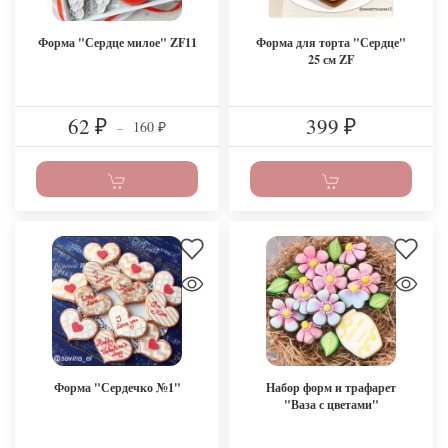
Форма "Сердце милое" ZF11
Форма для торта "Сердце"
25 см ZF
62
399
160
₽
–
₽
₽
Форма "Сердечко №1"
Набор форм и трафарет
"Ваза с цветами"