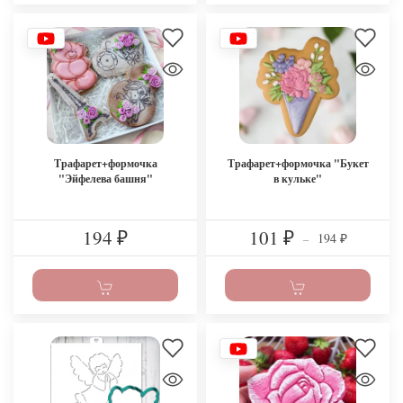
Трафарет+формочка
Трафарет+формочка "Букет
"Эйфелева башня"
в кульке"
194
101
194
₽
₽
–
₽