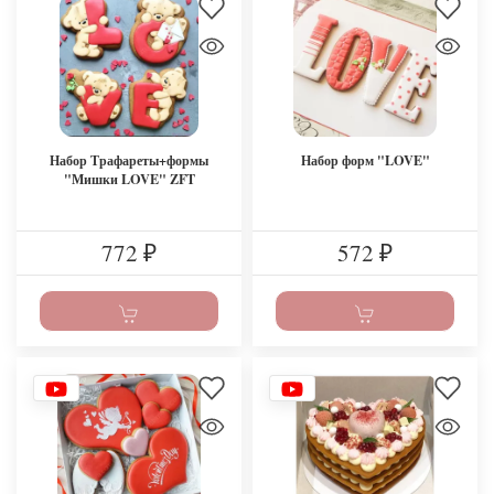
Набор Трафареты+формы
Набор форм "LOVE"
"Мишки LOVE" ZFT
772
572
₽
₽