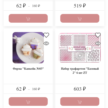
62
519
160
₽
–
₽
₽
Форма "Капкейк №03"
Набор трафаретов "Базовый
2" 6 шт ZT
62
603
160
₽
–
₽
₽