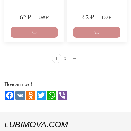
62
62
160
160
₽
–
₽
–
₽
₽
2
→
1
Поделиться!
Facebook
VK
Odnoklassniki
Twitter
WhatsApp
Viber
LUBIMOVA.COM