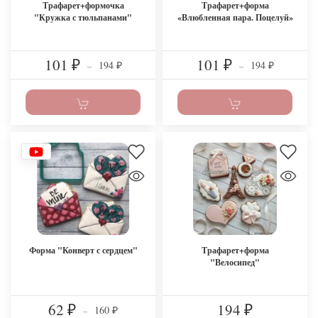
Трафарет+формочка
Трафарет+форма
"Кружка с тюльпанами"
«Влюбленная пара. Поцелуй»
101
101
194
194
₽
–
₽
–
₽
₽
Форма "Конверт с сердцем"
Трафарет+форма
"Велосипед"
62
194
160
₽
–
₽
₽