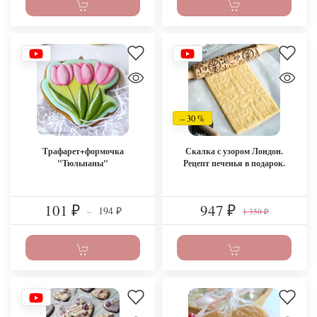
– 30 %
Трафарет+формочка
Скалка с узором Лондон.
"Тюльпаны"
Рецепт печенья в подарок.
101
947
194
₽
–
₽
1 350
₽
₽