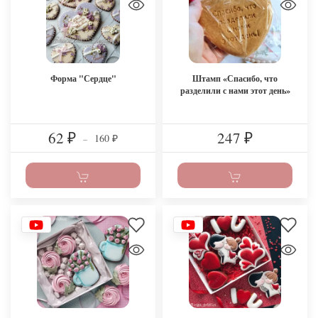
Форма "Сердце"
Штамп «Спасибо, что
разделили с нами этот день»
62
247
160
₽
–
₽
₽