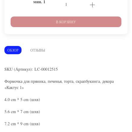
мин.
1
В КОРЗИНУ
ОБЗОР
ОТЗЫВЫ
SKU (Артикул): LC-00012515
Формочка для пряника, печенья, торта, скрапбукинга, декора
«
Кактус 1
»
4.0 cm * 5 cm (шхв)
5.6 cm * 7 cm (шхв)
7.2 cm * 9 cm (шхв)