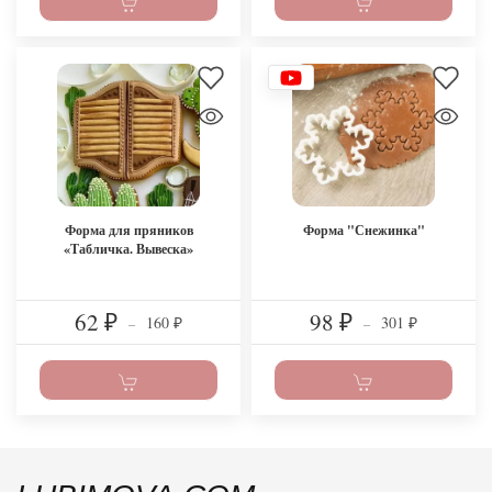
Форма для пряников
Форма "Снежинка"
«Табличка. Вывеска»
62
98
160
301
₽
–
₽
–
₽
₽