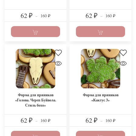
62
62
160
160
₽
–
₽
–
₽
₽
Форма для пряников
Форма для пряников
«Голова. Череп Буйвола.
«Кактус 3»
Стиль бохо»
62
62
160
160
₽
–
₽
–
₽
₽