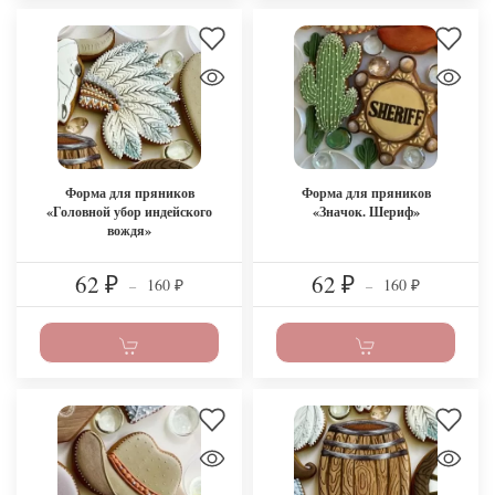
Форма для пряников
Форма для пряников
«Головной убор индейского
«Значок. Шериф»
вождя»
62
62
160
160
₽
–
₽
–
₽
₽