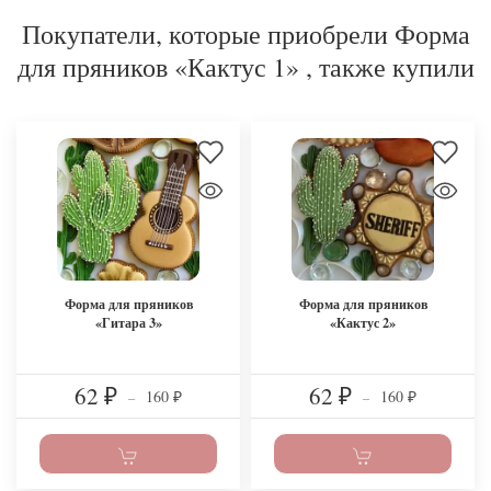
Покупатели, которые приобрели Форма
для пряников «Кактус 1» , также купили
Форма для пряников
Форма для пряников
«Гитара 3»
«Кактус 2»
62
62
160
160
₽
–
₽
–
₽
₽