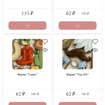
133
62
160
₽
₽
–
₽
Форма "Сапог"
Форма "Усы №1"
62
62
160
160
₽
–
₽
–
₽
₽