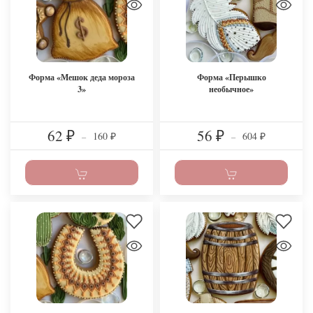
Форма «Мешок деда мороза
Форма «Перышко
3»
необычное»
62
56
160
604
₽
–
₽
–
₽
₽