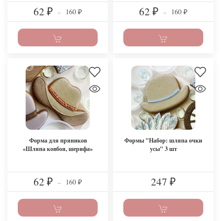
62
62
160
160
₽
–
₽
–
₽
₽
Форма для пряников
Формы "Набор: шляпа очки
«Шляпа ковбоя, шерифа»
усы" 3 шт
62
247
160
₽
–
₽
₽