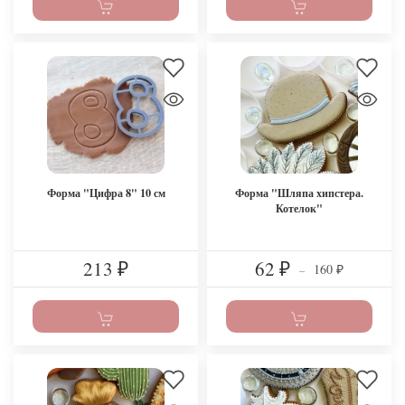
Форма "Цифра 8" 10 см
Форма "Шляпа хипстера.
Котелок"
213
62
160
₽
₽
–
₽