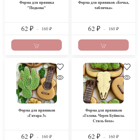
Форма для пряника
Форма для пряников «Бочка,
"Подкова"
табличка»
62
62
160
160
₽
–
₽
–
₽
₽
Форма для пряников
Форма для пряников
«Гитара 3»
«Голова. Череп Буйвола.
Стиль бохо»
62
62
160
160
₽
–
₽
–
₽
₽