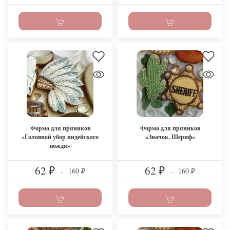
Форма для пряников
Форма для пряников
«Головной убор индейского
«Значок. Шериф»
вождя»
62
62
160
160
₽
–
₽
–
₽
₽