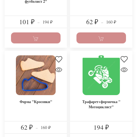
футболист 2"
101
62
194
160
₽
–
₽
–
₽
₽
Форма "Кросовки"
Трафарет+формочка "
Мотоциклист"
62
194
160
₽
–
₽
₽