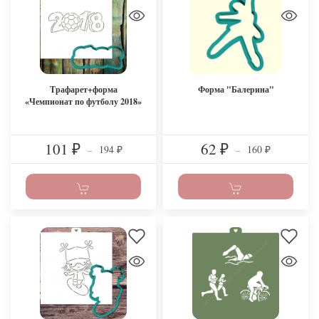
Трафарет+форма
Форма "Балерина"
«Чемпионат по футболу 2018»
101
62
194
160
₽
–
₽
–
₽
₽