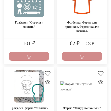
Трафарет "Стрелы и
Футболка. Форма для
мишень"
пряников. Формочка для
печенья.
101
62
160
₽
₽
–
₽
Трафарет+форма "Мальчик
Форма "Фигурные коньки"