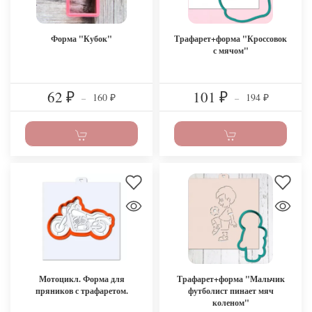
Форма "Кубок"
Трафарет+форма "Кроссовок
с мячом"
62
101
160
194
₽
–
₽
–
₽
₽
Мотоцикл. Форма для
Трафарет+форма "Мальчик
пряников с трафаретом.
футболист пинает мяч
коленом"