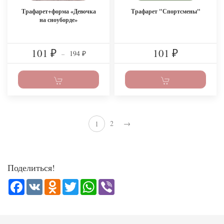
Трафарет+форма «Девочка
Трафарет "Спортсмены"
на сноуборде»
101
101
194
₽
–
₽
₽
2
→
1
Поделиться!
Facebook
VK
Odnoklassniki
Twitter
WhatsApp
Viber