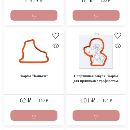
1 323
62
160
₽
₽
–
₽
Форма "Коньки"
Спортивная бабуля. Форма
для пряников с трафаретом.
62
101
160
194
₽
–
₽
–
₽
₽