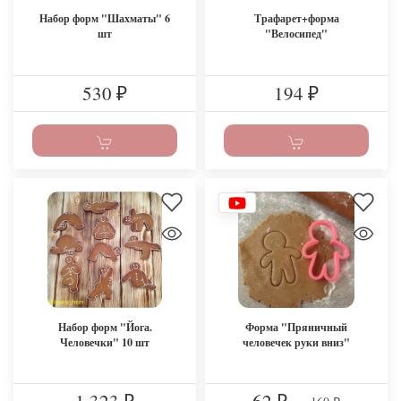
Набор форм "Шахматы" 6
Трафарет+форма
шт
"Велосипед"
530
194
₽
₽
Набор форм "Йога.
Форма "Пряничный
Человечки" 10 шт
человечек руки вниз"