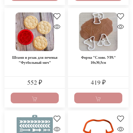
Штамп и резак для печенья
Форма "Слово. УРА"
"Футбольный мяч"
10х30,5см
552
419
₽
₽