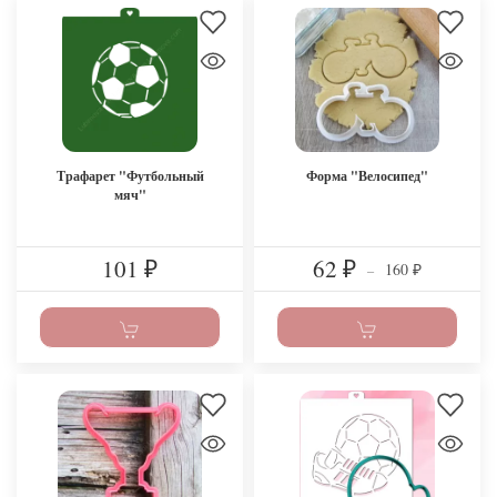
Трафарет "Футбольный
Форма "Велосипед"
мяч"
101
62
160
₽
₽
–
₽