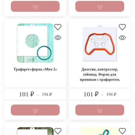
Трафарет+форма «Мяч 2»
Джостик, контроллер,
геймпад. Форма для
пряников с трафаретом.
101
101
194
194
₽
–
₽
–
₽
₽