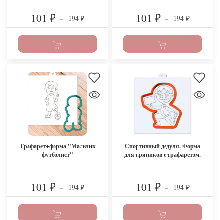
101
101
194
194
₽
–
₽
–
₽
₽
Трафарет+форма "Мальчик
Спортивный дедуля. Форма
футболист"
для пряников с трафаретом.
101
101
194
194
₽
–
₽
–
₽
₽