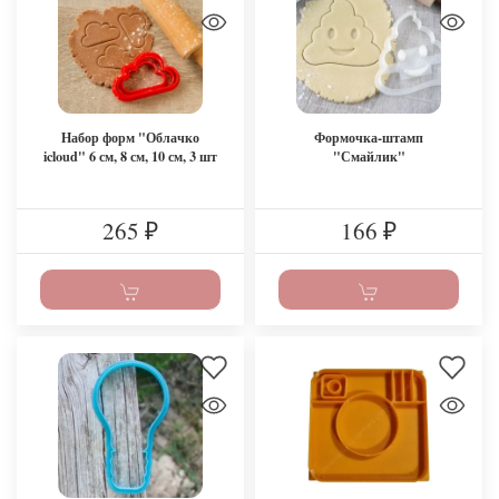
Набор форм "Облачко
Формочка-штамп
icloud" 6 см, 8 см, 10 см, 3 шт
"Смайлик"
265
166
₽
₽