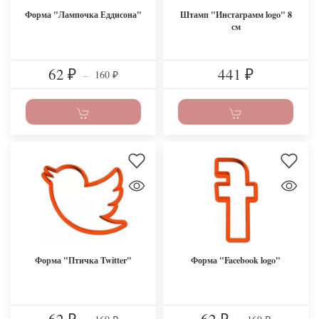
Форма "Лампочка Еддисона"
Штамп "Инстаграмм logo" 8
см
62
441
160
₽
–
₽
₽
Форма "Птичка Twitter"
Форма "Facebook logo"