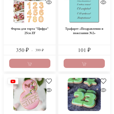
Форма для торта "Цифра"
Трафарет «Поздравления и
25см ZF
пожелания №2»
350
101
399
₽
–
₽
₽