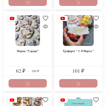
Форма "Сердце"
Трафарет " С 8 Марта "
62
101
160
₽
–
₽
₽