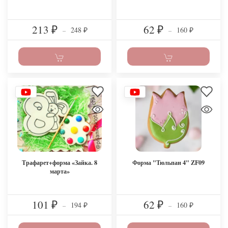
213
62
248
160
₽
–
₽
–
₽
₽
Трафарет+форма «Зайка. 8
Форма "Тюльпан 4" ZF09
марта»
101
62
194
160
₽
–
₽
–
₽
₽