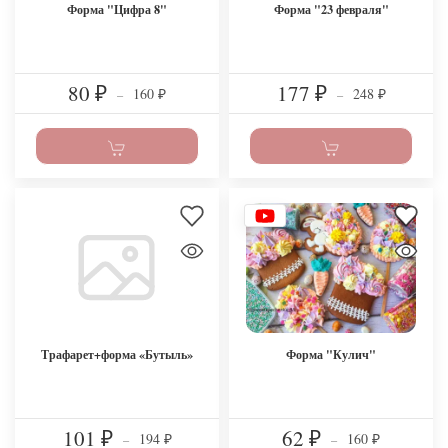
Форма "Цифра 8"
Форма "23 февраля"
80
177
160
248
₽
–
₽
–
₽
₽
Трафарет+форма «Бутыль»
Форма "Кулич"
101
62
194
160
₽
–
₽
–
₽
₽