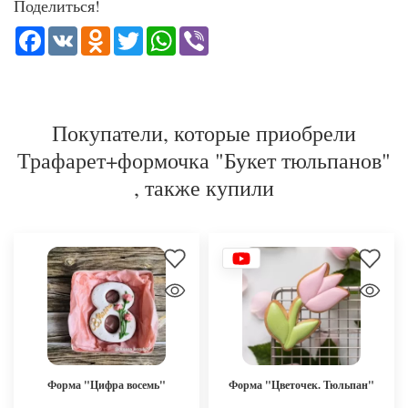
Поделиться!
Facebook
VK
Odnoklassniki
Twitter
WhatsApp
Viber
Покупатели, которые приобрели
Трафарет+формочка "Букет тюльпанов"
, также купили
Форма "Цифра восемь"
Форма "Цветочек. Тюльпан"