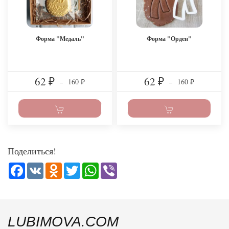
Форма "Медаль"
Форма "Орден"
62
62
160
160
₽
–
₽
–
₽
₽
Поделиться!
Facebook
VK
Odnoklassniki
Twitter
WhatsApp
Viber
LUBIMOVA.COM