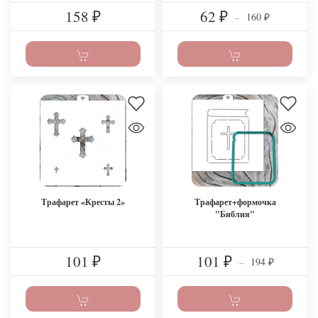
158
62
160
₽
₽
–
₽
Трафарет «Кресты 2»
Трафарет+формочка
"Библия"
101
101
194
₽
₽
–
₽