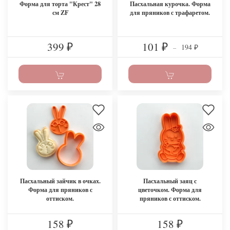
Форма для торта "Крест" 28
Пасхальная курочка. Форма
см ZF
для пряников с трафаретом.
399
101
194
₽
₽
–
₽
Пасхальный зайчик в очках.
Пасхальный заяц с
Форма для пряников с
цветочком. Форма для
оттиском.
пряников с оттиском.
158
158
₽
₽