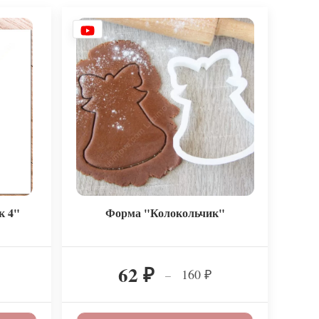
к 4"
Форма "Колокольчик"
62
160
–
₽
₽