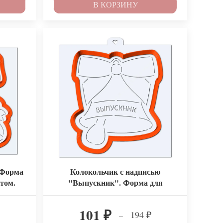
В КОРЗИНУ
 Форма
Колокольчик с надписью
том.
"Выпускник". Форма для
пряников с трафаретом.
101
194
–
₽
₽
₽