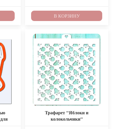
В КОРЗИНУ
сью
Трафарет "Яблоки и
 для
колокольчики"
ом.