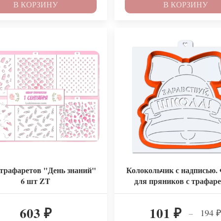
В КОРЗИНУ
В КОРЗИНУ
трафаретов "День знаний"
Колокольчик с надписью.
6 шт ZT
для пряников с трафаре
603
101
194
–
₽
₽