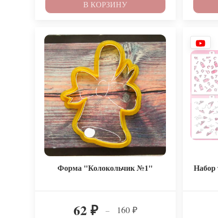
В КОРЗИНУ
Форма "Колокольчик №1"
Набор 
62
160
–
₽
₽