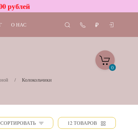
00 рублей
Г
О НАС
₽
0
кной
Колокольчики
СОРТИРОВАТЬ
12 ТОВАРОВ