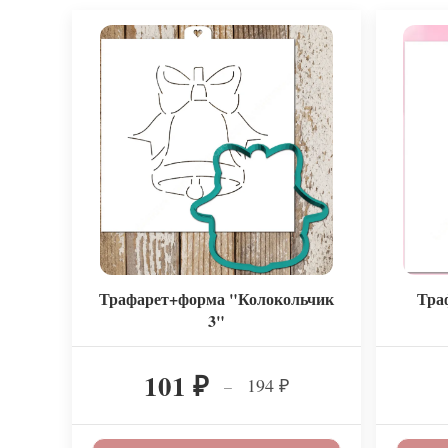
Трафарет+форма "Колокольчик
Тра
3"
101
194
–
₽
₽