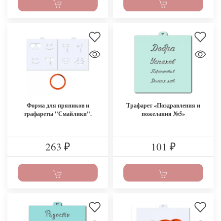
Форма для пряников и
Трафарет «Поздравления и
трафареты "Смайлики".
пожелания №5»
263
101
₽
₽