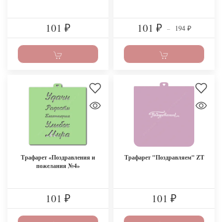
101
101
194
₽
₽
–
₽
Трафарет «Поздравления и
Трафарет "Поздравляем" ZT
пожелания №4»
101
101
₽
₽