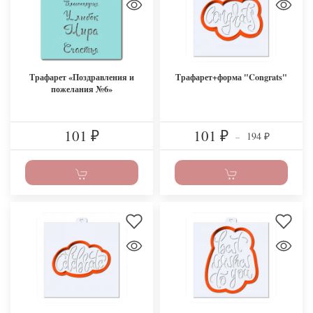
Трафарет «Поздравления и
Трафарет+форма "Congrats"
пожелания №6»
101
101
194
₽
₽
–
₽