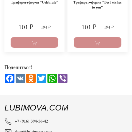
Трафарет+форма "Celebrate"
Трафарет+форма "Best wishes
to you"
101
101
194
194
₽
–
₽
–
₽
₽
Поделиться!
Facebook
VK
Odnoklassniki
Twitter
WhatsApp
Viber
LUBIMOVA.COM
+7 (916) 394-56-42
shop@lubimova.com