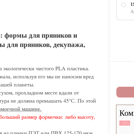
1
А
: формы для пряников и
ы для пряников, декупажа,
з экологически чистого PLA пластика.
иала, используя его мы не наносим вред
нашей планеты.
сухом, прохладном месте вдали от
тура не должна превышать 45°С. По этой
домоечной машине.
Ком
больший размер формочки: либо высоту,
- 33%
ся из пленки ПЭТ или ПВХ 125-170 мкм