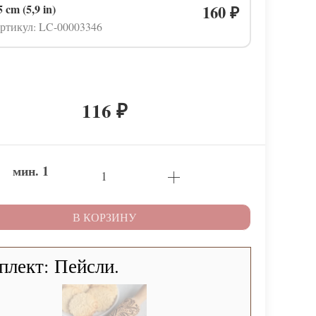
5 cm (5,9 in)
160
₽
ртикул: LC-00003346
116
₽
мин.
1
В КОРЗИНУ
плект: Пейсли.