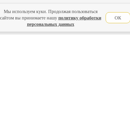
Мы используем куки. Продолжая пользоваться
СПОСОБЫ ОПЛАТЫ
политику обработки
сайтом вы принимаете нашу
ОК
персональных данных
Подробнее о способах оплаты
официальной политикой
данных в соответствии с
Главная
Политика конфиденциальности
Оферта
Новости