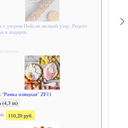
а с узором Пейсли мелкий узор. Рецепт
я в подарок.
 наличии
 "Рамка изящная" ZF11
 (4,3 in)
б.
110,20 руб.