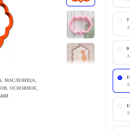
7
А
9
А
1
,
,
А
МАСЛЕНИЦА
А
,
,
КОВ
ОСНОВНОЕ
ЬМИ
1
А