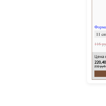
Форма
11 cm
116 ру
Цена 
220,40
232 руб