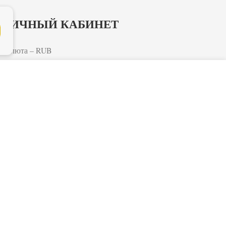
ЛИЧНЫЙ КАБИНЕТ
Валюта – RUB
Вход
62
-
160
В КОРЗИНУ
₽
₽
Регистрация