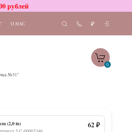
00 рублей
Г
О НАС
₽
0
чка №31"
 cm (2,0 in)
62
₽
ртикул: LC-00003346