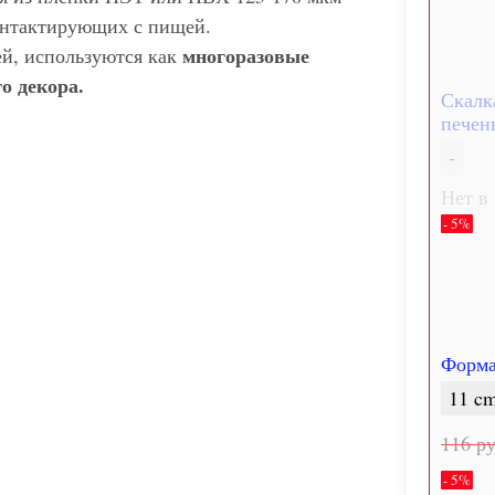
контактирующих с пищей.
многоразовые
ей, используются как
о декора.
Скалк
печень
-
Нет в
- 5%
Форма
11 cm
116 ру
- 5%