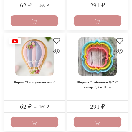
62
291
160
₽
–
₽
₽
Форма "Воздушный шар"
Формы "Табличка №23"
набор 7, 9 и 11 см
62
291
160
₽
–
₽
₽