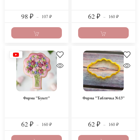
98
62
107
160
₽
–
₽
–
₽
₽
Форма "Букет"
Форма "Табличка №13"
62
62
160
160
₽
–
₽
–
₽
₽