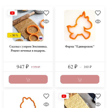
– 30 %
Скалка с узором Земляника.
Форма "Единорожек"
Рецепт печенья в подарок.
947
62
160
₽
₽
–
1 350
₽
₽