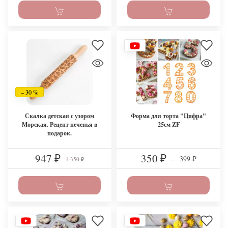
– 30 %
Скалка детская с узором
Форма для торта "Цифра"
Морская. Рецепт печенья в
25см ZF
подарок.
947
350
399
₽
₽
–
1 350
₽
₽