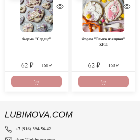
Форма "Сердце"
Форма "Рамка изящная"
ZF11
62
62
160
160
₽
–
₽
–
₽
₽
LUBIMOVA.COM
+7 (916) 394-56-42
shop@lubimova.com