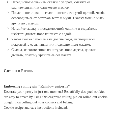
Перед использованием скалки с узором, смажьте её
растительным или оливковым маслом.
После использования скалки чистите ее сухой щеткой, чтобы
освободить ее от остатков теста и муки. Скалку можно мыть
вручную с мылом.
Не мойте скалку в посудомоечной машине и старайтесь
избегать длительного контакта с водой.
Чтобы скалка служила вам долгие годы, периодически
покрывайте ее льняным или подсолнечным маслом.
Скалка, изготовленная из натурального дерева, должна
дышать, поэтому храните ее без пакета.
Сделано в России.
Embossing rolling pin "Rainbow unicorns"
Decorate your pastry in just one moment! Beautifully designed cookies
are easy to create by using this engraved rolling pin on rolled-out cookie
dough, then cutting out your cookies and baking.
Cookie recipe and care instructions included.