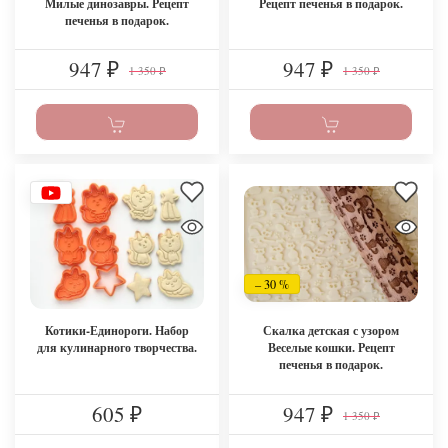
Милые динозавры. Рецепт
Рецепт печенья в подарок.
печенья в подарок.
947
947
₽
₽
1 350
1 350
₽
₽
– 30 %
Котики-Единороги. Набор
Скалка детская с узором
для кулинарного творчества.
Веселые кошки. Рецепт
печенья в подарок.
605
947
₽
₽
1 350
₽