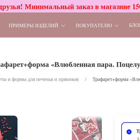
друзья! Минимальный заказ в магазине 15
БЛО
ПРИМЕРЫ ИЗДЕЛИЙ
ПОКУПАТЕЛЮ
афарет+форма «Влюбленная пара. Поцел
ты и формы для печенья и пряников
Трафарет+форма «Влю
Т
А