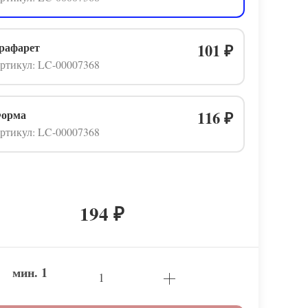
рафарет
101
₽
ртикул: LC-00007368
орма
116
₽
ртикул: LC-00007368
194
₽
мин.
1