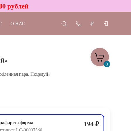
00 рублей
Г
О НАС
₽
уй»
0
бленная пара. Поцелуй»
рафарет+форма
194
₽
ртикул: LC-00007368