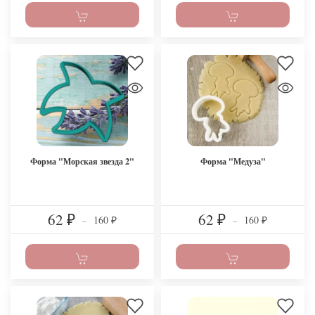
Форма "Морская звезда 2"
Форма "Медуза"
62
62
160
160
₽
–
₽
–
₽
₽