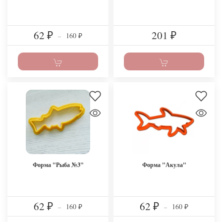
62
201
160
₽
–
₽
₽
Форма "Рыба №3"
Форма "Акула"
62
62
160
160
₽
–
₽
–
₽
₽