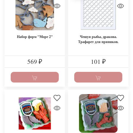
Набор форм "Море 2"
Чешуя рыбы, дракона.
Трафарет для пряников.
569
101
₽
₽