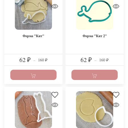
Форма "Кит"
Форма "Кит 2"
62
62
160
160
₽
–
₽
–
₽
₽