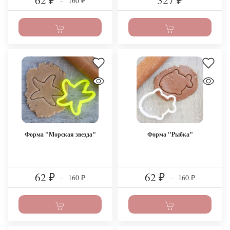
62
327
160
₽
–
₽
₽
Форма "Морская звезда"
Форма "Рыбка"
62
62
160
160
₽
–
₽
–
₽
₽