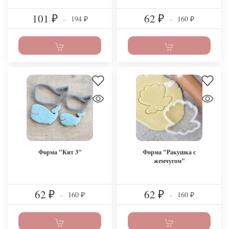
101
62
194
160
₽
–
₽
–
₽
₽
Форма "Кит 3"
Форма "Ракушка с
жемчугом"
62
62
160
160
₽
–
₽
–
₽
₽