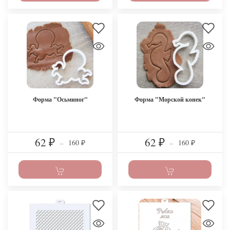
Форма "Осьминог"
Форма "Морской конек"
62
62
160
160
₽
–
₽
–
₽
₽