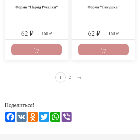
Форма "Наряд Русалки"
Форма "Ракушка"
62
62
160
160
₽
–
₽
–
₽
₽
2
→
1
Поделиться!
Facebook
VK
Odnoklassniki
Twitter
WhatsApp
Viber