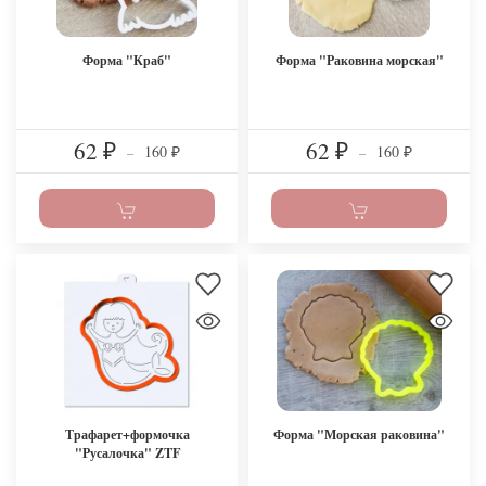
Форма "Краб"
Форма "Раковина морская"
62
62
160
160
₽
–
₽
–
₽
₽
Трафарет+формочка
Форма "Морская раковина"
"Русалочка" ZTF