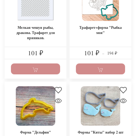
Мелкая чешуя рыбы,
Трафарет+форма "Рыбка
дракона. Трафарет для
моя"
пряников.
101
101
194
₽
₽
–
₽
Форма "Дельфин"
Формы "Киты" набор 2 шт