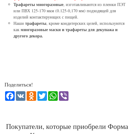
Трафареты многоразовые
, изготавливаются из пленки ПЭТ
4,6 cm (1,79 in)
Форма "Флаг"
или ПВХ 125-170 мкм (0.125-0,170 мм) подходящей для
9 см (3,54 in)
45 руб.
изделий контактирующих с пищей.
42,75 руб.
трафареты
Наши
, кроме кондитерских целей, используются
6 из 7
93 руб.
88,35 руб.
многоразовые маски и трафареты для декупажа и
как
- 5%
4 из 6
другого декора.
- 5%
Форма "Косточка"
11 cm (4,3 in)
Форма "Флажок 2"
Поделиться!
11 cm (4,3 in)
116 руб.
110,20 руб.
7 из 7
Facebook
VK
Odnoklassniki
Twitter
WhatsApp
Viber
116 руб.
110,20 руб.
5 из 6
- 5%
Покупатели, которые приобрели Форма