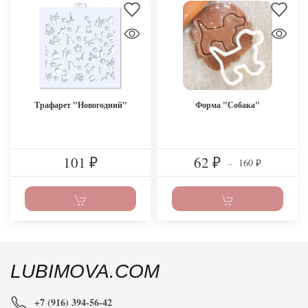
Трафарет "Новогодний"
Форма "Собака"
101
62
160
₽
₽
–
₽
LUBIMOVA.COM
+7 (916) 394-56-42