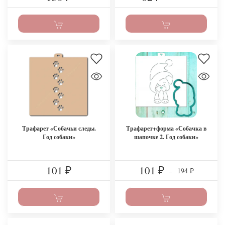
Трафарет «Собачьи следы.
Трафарет+форма «Собачка в
Год собаки»
шапочке 2. Год собаки»
101
101
194
₽
₽
–
₽