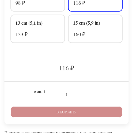
98
116
₽
₽
13 cm (5,1 in)
15 cm (5,9 in)
133
160
₽
₽
116
₽
мин.
1
В КОРЗИНУ
Пиратские угощения станут привлекательнее, если красиво