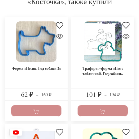
«Косточка», также купили
Пират. Форма для пряников. Формочка для печенья.
11 cm (4,3 in)
116 руб.
110,20 руб.
6 из 6
Форма «Песик. Год собаки 2»
Трафарет+форма «Пес с
табличкой. Год собаки»
62
101
160
194
₽
–
₽
–
₽
₽