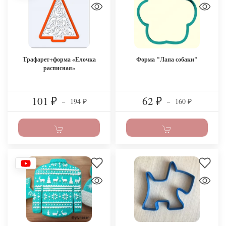
Трафарет+форма «Елочка
Форма "Лапа собаки"
расписная»
101
62
194
160
₽
–
₽
–
₽
₽