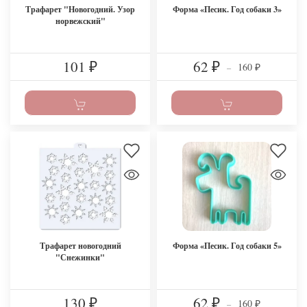
Трафарет "Новогодний. Узор
Форма «Песик. Год собаки 3»
норвежский"
101
62
160
₽
₽
–
₽
Трафарет новогодний
Форма «Песик. Год собаки 5»
"Снежинки"
130
62
160
₽
₽
–
₽