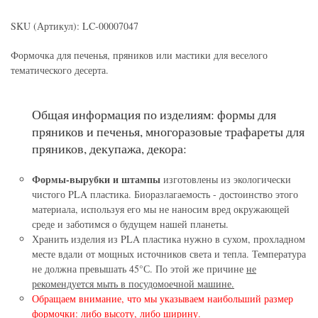
-
Форма "Кораблик"
SKU (Артикул): LC-00007047
11 cm (4,3 in)
101 руб.
95,95 руб.
4 из 7
Формочка для печенья, пряников или мастики для веселого
116 руб.
110,20 руб.
- 5%
тематического десерта.
2 из 6
- 5%
Общая информация по изделиям: формы для
пряников и печенья, многоразовые трафареты для
пряников, декупажа, декора:
Форма «Косточка»
11 cm (4,3 in)
Трафарет "Корабль"
Формы-вырубки и штампы
изготовлены из экологически
-
чистого PLA пластика. Биоразлагаемость - достоинство этого
116 руб.
110,20 руб.
материала, используя его мы не наносим вред окружающей
5 из 7
101 руб.
95,95 руб.
среде и заботимся о будущем нашей планеты.
- 5%
3 из 6
Хранить изделия из PLA пластика нужно в сухом, прохладном
- 5%
месте вдали от мощных источников света и тепла. Температура
не должна превышать 45°С. По этой же причине
не
рекомендуется мыть в посудомоечной машине.
Обращаем внимание, что мы указываем наибольший размер
Форма «Косточка динозавра»
формочки: либо высоту, либо ширину.