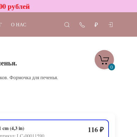
00 рублей
Г
О НАС
₽
енья.
0
ков. Формочка для печенья.
1 cm (4,3 in)
116
₽
ртикул: LC-00011590