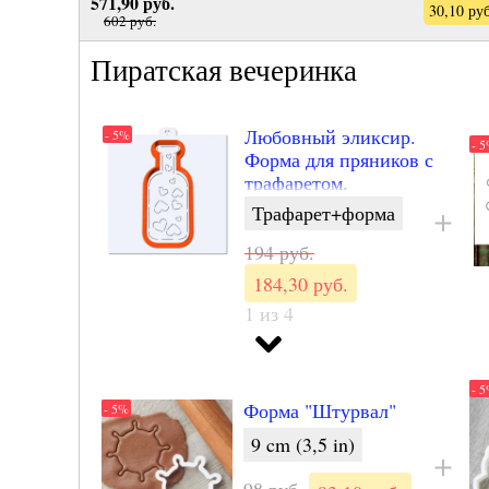
571,90 руб.
30,10 ру
602 руб.
Пиратская вечеринка
Любовный эликсир.
- 5%
- 
Форма для пряников с
трафаретом.
Трафарет+форма
194 руб.
184,30 руб.
1 из 4
- 
Бутылка
- 5%
шампанского. Форма
для пряников.
- 
Формочка для
Форма "Штурвал"
- 5%
11 cm (4,3 in)
печенья.
9 cm (3,5 in)
116 руб.
110,20 руб.
98 руб.
- 