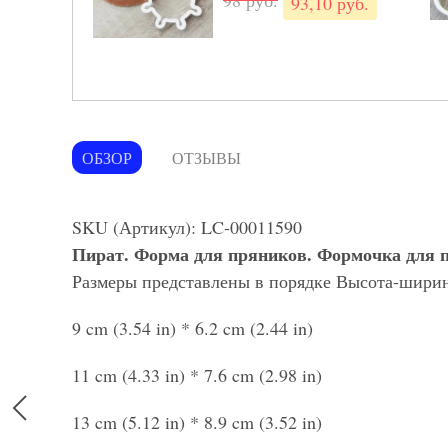
93,10 руб.
2 из 4
Форма «Бутылка
- 5%
шампанского»
- 
5 cm (2,0 in)
62 руб.
58,90 руб.
- 
ОБЗОР
ОТЗЫВЫ
3 из 4
Форма "Бутылочка
- 5%
шампанского"
SKU (Артикул): LC-00011590
- 
11 cm (4,3 in)
Пират
. Форма для пряников. Формочка для п
Размеры представлены в порядке Высота-ширин
116 руб.
- 
110,20 руб.
9 cm (3.54 in) * 6.2 cm (2.44 in)
4 из 4
11 cm (4.33 in) * 7.6 cm (2.98 in)
- 
13 cm (5.12 in) * 8.9 cm (3.52 in)
- 