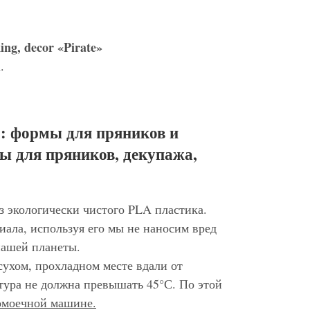
88,35 руб.
динозавра»
4,6 cm (1,79 in)
4 из 6
ing, decor «Pirate»
Форма "Флажок 2"
5%
45 руб.
42,75 руб.
.
11 cm (4,3 in)
6 из 7
116 руб.
Форма "Косточка"
5%
110,20 руб.
11 cm (4,3 in)
: формы для пряников и
5 из 6
116 руб.
ы для пряников, декупажа,
Пират. Форма для
5%
110,20 руб.
пряников. Формочка
для печенья.
7 из 7
11 cm (4,3 in)
з экологически чистого PLA пластика.
116 руб.
иала, используя его мы не наносим вред
нашей планеты.
110,20 руб.
сухом, прохладном месте вдали от
6 из 6
тура не должна превышать 45°С. По этой
домоечной машине.