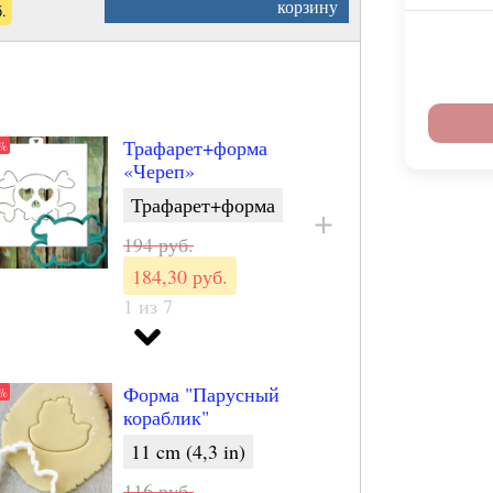
корзину
б.
Трафарет+форма
5%
«Череп»
Трафарет+форма
194 руб.
184,30 руб.
1 из 7
Форма "Череп"
5%
11 cm (4,3 in)
Форма "Парусный
5%
116 руб.
кораблик"
110,20 руб.
11 cm (4,3 in)
2 из 7
116 руб.
5%