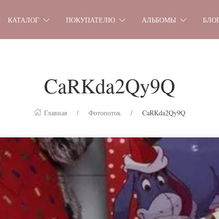
КАТАЛОГ
ПОКУПАТЕЛЮ
АЛЬБОМЫ
БЛО
CaRKda2Qy9Q
Главная
Фотопоток
CaRKda2Qy9Q