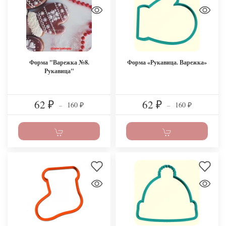
Форма "Варежка №8.
Форма «Рукавица. Варежка»
Рукавица"
62
62
160
160
₽
–
₽
–
₽
₽