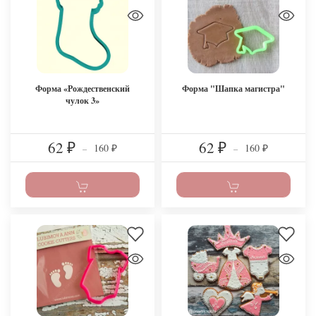
Форма «Рождественский
Форма "Шапка магистра"
чулок 3»
62
62
160
160
₽
–
₽
–
₽
₽