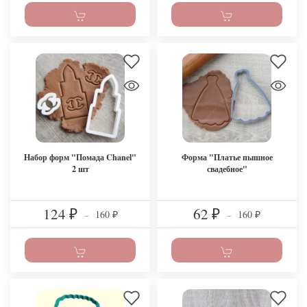
Набор форм "Помада Chanel"
Форма "Платье пышное
2 шт
свадебное"
124
62
160
160
₽
–
₽
–
₽
₽