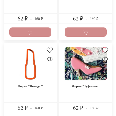
62
62
160
160
₽
–
₽
–
₽
₽
Форма "Помада "
Форма "Туфелька"
62
62
160
160
₽
–
₽
–
₽
₽