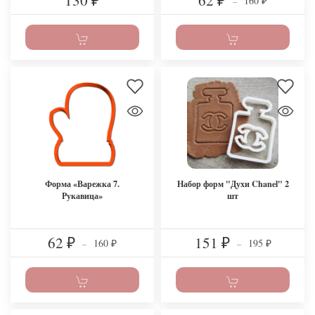
130
62
160
₽
₽
–
₽
Форма «Варежка 7.
Набор форм "Духи Chanel" 2
Рукавица»
шт
62
151
160
195
₽
–
₽
–
₽
₽