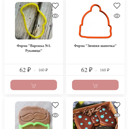
Форма "Варежка №1.
Форма "Зимняя шапочка"
Рукавица"
62
62
160
160
₽
–
₽
–
₽
₽