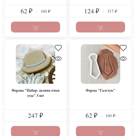
62
124
160
317
₽
–
₽
–
₽
₽
Формы "Набор: шляпа очки
Форма "Галстук"
усы" 3 шт
247
62
160
₽
₽
–
₽