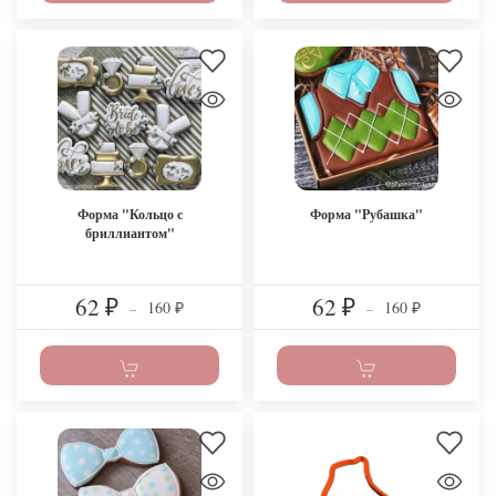
Форма "Кольцо с
Форма "Рубашка"
бриллиантом"
62
62
160
160
₽
–
₽
–
₽
₽