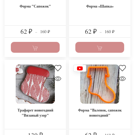
Форма "Сапожок"
Форма «Шапка»
62
62
160
160
₽
–
₽
–
₽
₽
Трафарет новогодний
Форма "Валенок, сапожок
"Вязаный узор"
новогодний"