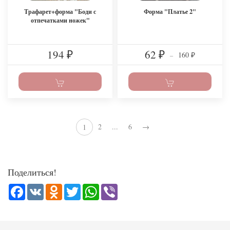
Трафарет+форма "Боди с
Форма "Платье 2"
отпечатками ножек"
194
62
160
₽
₽
–
₽
2
...
6
→
1
Поделиться!
Facebook
VK
Odnoklassniki
Twitter
WhatsApp
Viber