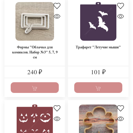
Формы "Облачко для
Трафарет "Летучие мыши"
комиксов. Набор №3" 5, 7, 9
см
240
101
₽
₽