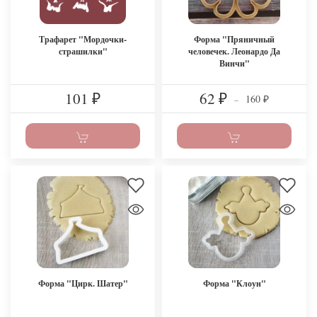
Трафарет "Мордочки-
Форма "Пряничный
страшилки"
человечек. Леонардо Да
Винчи"
101
62
160
₽
₽
–
₽
Форма "Цирк. Шатер"
Форма "Клоун"