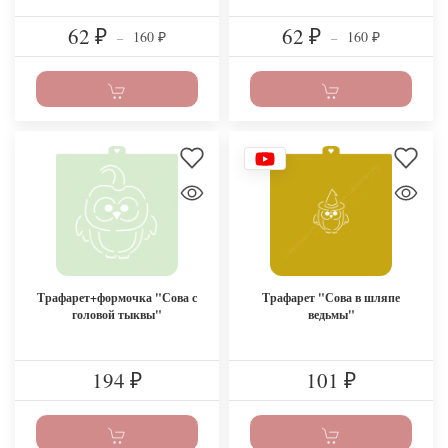
62
62
160
160
₽
–
₽
–
₽
₽
Трафарет+формочка "Сова с
Трафарет "Сова в шляпе
головой тыквы"
ведьмы"
194
101
₽
₽