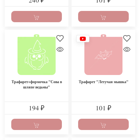
240
101
₽
₽
Трафарет+формочка "Сова в
Трафарет "Летучая мышка"
шляпе ведьмы"
194
101
₽
₽