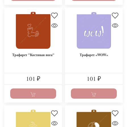
Трафарет "Костяная нога"
Трафарет «WOW»
101
101
₽
₽