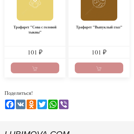
Трафарет "Сова с головой
Трафарет "Выпуклый глаз"
тыквы"
101
101
₽
₽
Поделиться!
Facebook
VK
Odnoklassniki
Twitter
WhatsApp
Viber