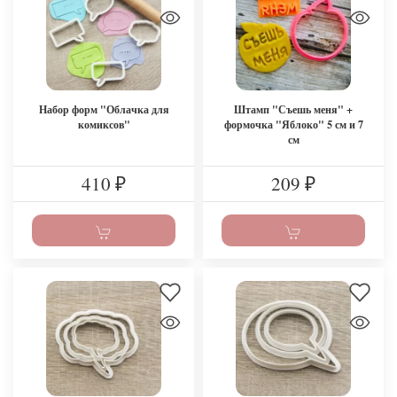
Набор форм "Облачка для
Штамп "Съешь меня" +
комиксов"
формочка "Яблоко" 5 см и 7
см
410
209
₽
₽