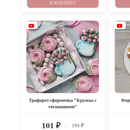
В КОРЗИНУ
Трафарет+формочка "Кружка с
Фор
тюльпанами"
101
194
–
₽
₽