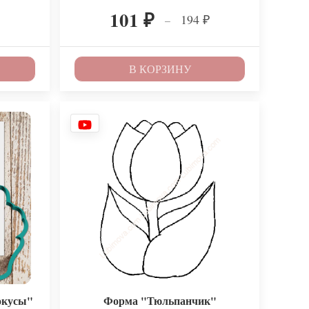
101
194
–
₽
₽
В КОРЗИНУ
окусы"
Форма "Тюльпанчик"