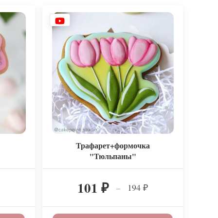
Трафарет+формочка
"Тюльпаны"
101
194
–
₽
₽