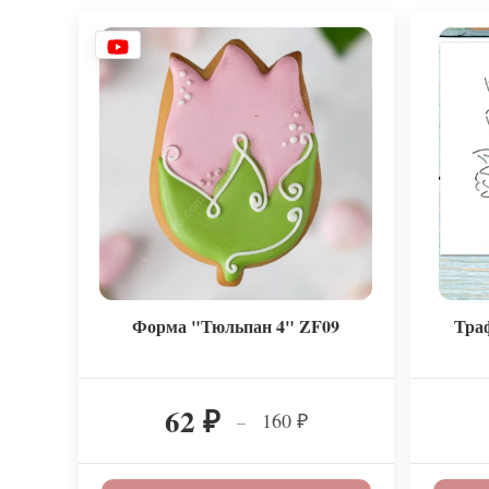
Форма "Тюльпан 4" ZF09
Тра
62
160
–
₽
₽