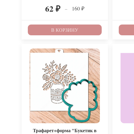
62
160
–
₽
₽
В КОРЗИНУ
Трафарет+форма "Букетик в