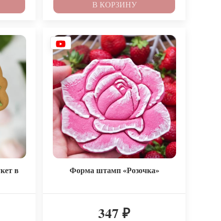
В КОРЗИНУ
кет в
Форма штамп «Розочка»
347
₽
₽