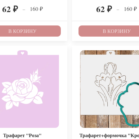
62
62
160
160
–
–
₽
₽
₽
₽
В КОРЗИНУ
В КОРЗИНУ
Трафарет "Роза"
Трафарет+формочка "Кр