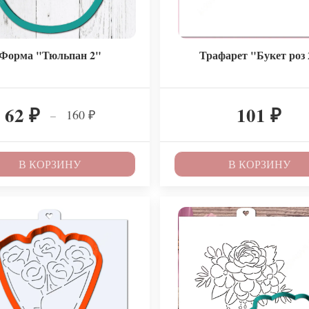
Форма "Тюльпан 2"
Трафарет "Букет роз 
62
101
160
–
₽
₽
₽
В КОРЗИНУ
В КОРЗИНУ