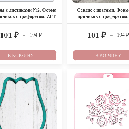
зы с листиками №2. Форма
Сердце с цветами. Форм
яников с трафаретом. ZFT
пряников с трафаретом
101
101
194
194
–
–
₽
₽
₽
В КОРЗИНУ
В КОРЗИНУ