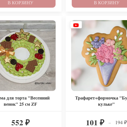
В КОРЗИНУ
В КОРЗИНУ
ма для торта "Весенний
Трафарет+формочка "Бу
венок" 25 см ZF
кульке"
552
101
194
–
₽
₽