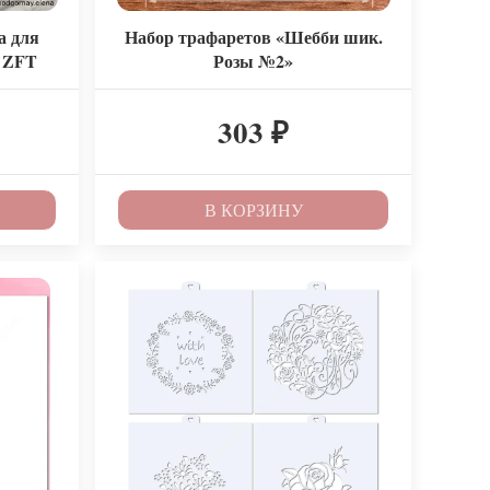
а для
Набор трафаретов «Шебби шик.
. ZFT
Розы №2»
303
₽
₽
В КОРЗИНУ