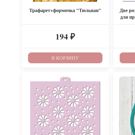
Трафарет+формочка "Тюльпан"
Две ро
для пр
194
₽
В КОРЗИНУ