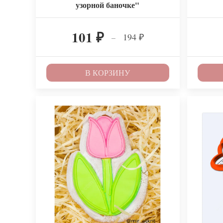
узорной баночке"
101
194
–
₽
₽
В КОРЗИНУ