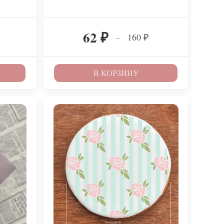
62
160
–
₽
₽
В КОРЗИНУ