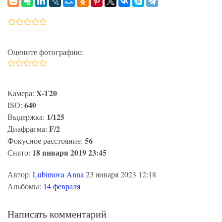
Оцените фотографию:
X-T20
Камера:
640
ISO:
1/125
Выдержка:
F/2
Диафрагма:
56
Фокусное расстояние:
18 января 2019 23:45
Снято:
Автор:
Lubimova Anna
23 января 2023 12:18
Альбомы:
14 февраля
Написать комментарий