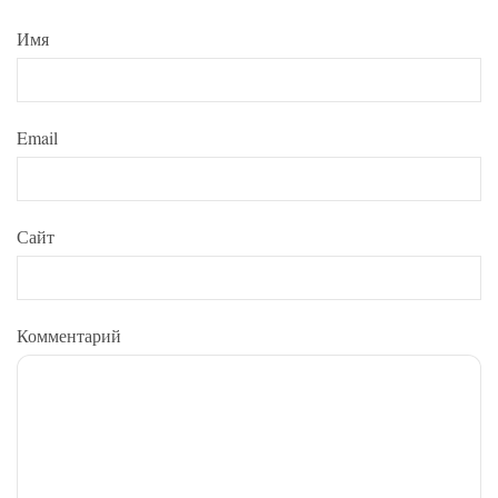
Имя
Email
Сайт
Комментарий