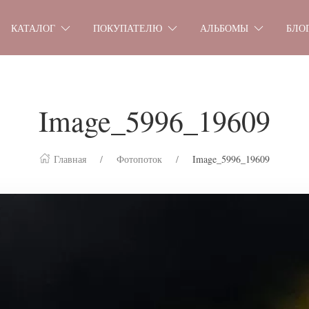
КАТАЛОГ
ПОКУПАТЕЛЮ
АЛЬБОМЫ
БЛО
Image_5996_19609
Главная
Фотопоток
Image_5996_19609