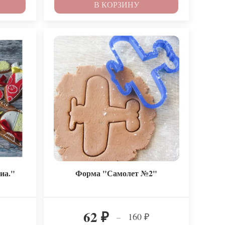
В КОРЗИНУ
иа."
Форма "Самолет №2"
62
160
–
₽
₽