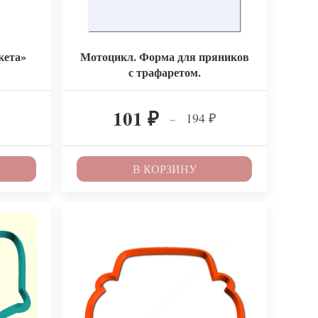
кета»
Мотоцикл. Форма для пряников
с трафаретом.
101
194
–
₽
₽
В КОРЗИНУ