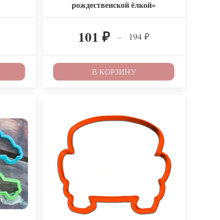
рождественской ёлкой»
101
194
–
₽
₽
В КОРЗИНУ