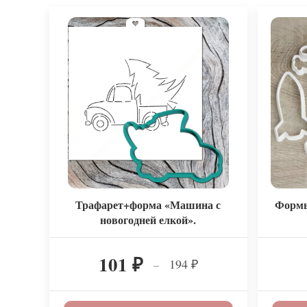
Трафарет+форма «Машина с
Формы
новогодней елкой».
101
194
–
₽
₽