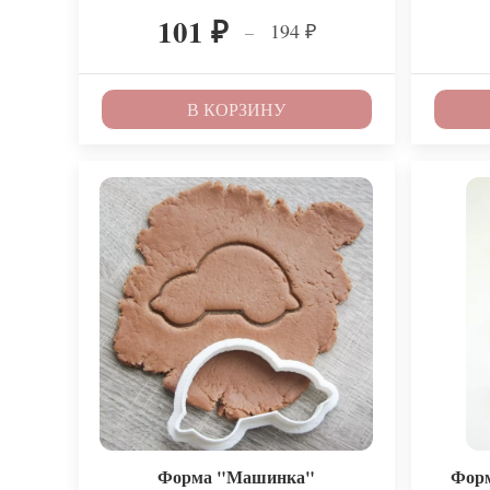
101
194
–
₽
₽
В КОРЗИНУ
Форма "Машинка"
Форм