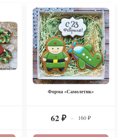
Форма «Самолетик»
62
160
–
₽
₽