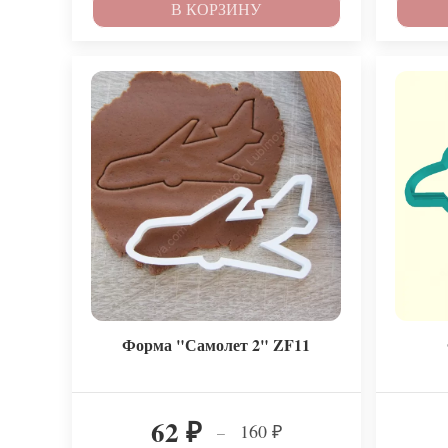
В КОРЗИНУ
Форма "Самолет 2" ZF11
62
160
–
₽
₽