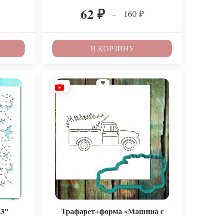
62
160
–
₽
₽
₽
В КОРЗИНУ
 3"
Трафарет+форма «Машина с