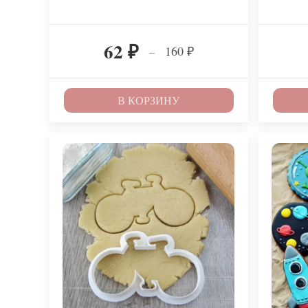
62
160
–
₽
₽
В КОРЗИНУ