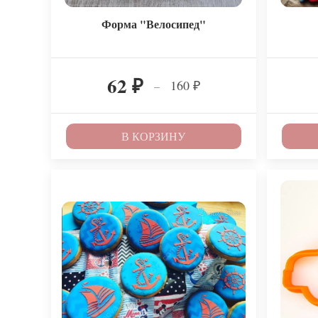
Форма "Велосипед"
62
160
–
₽
₽
В КОРЗИНУ