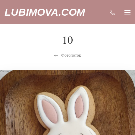
LUBIMOVA.COM
10
Фотопоток