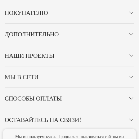
ПОКУПАТЕЛЮ
ДОПОЛНИТЕЛЬНО
НАШИ ПРОЕКТЫ
МЫ В СЕТИ
СПОСОБЫ ОПЛАТЫ
ОСТАВАЙТЕСЬ НА СВЯЗИ!
Мы используем куки. Продолжая пользоваться сайтом вы