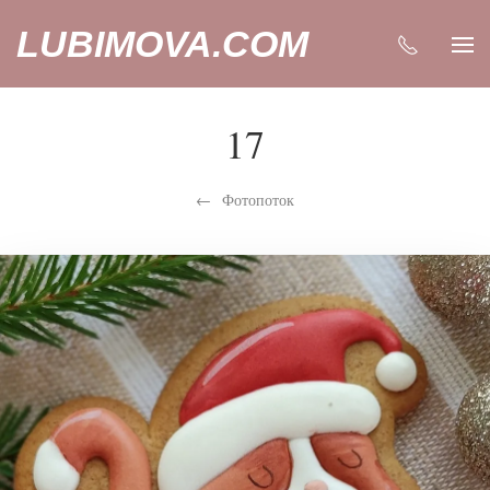
LUBIMOVA.COM
17
Фотопоток