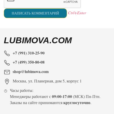
Ctrl+Enter
LUBIMOVA.COM
+7 (991) 310-25-90
+7 (499) 350-80-08
shop@lubimova.com
Москва
,
ул. Планерная, дом 5, корпус 1
Часы работы:
09:00-17:00
Менеджеры работают с
(МСК) Пн-Птн.
круглосуточно
Заказы на сайте принимаются
.