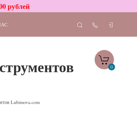
00 рублей
НАС
нструментов
0
нтов Lubimova.com