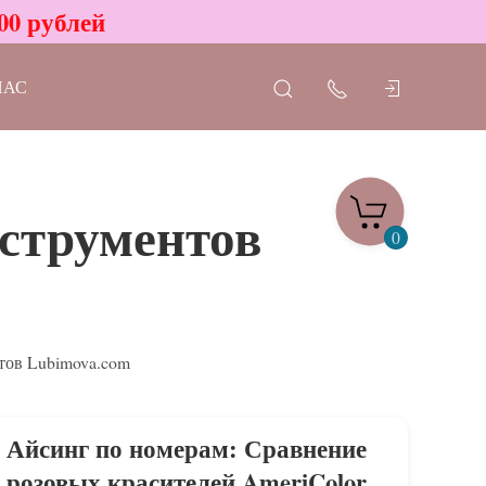
00 рублей
НАС
нструментов
0
тов Lubimova.com
Айсинг по номерам: Сравнение
розовых красителей AmeriColor.