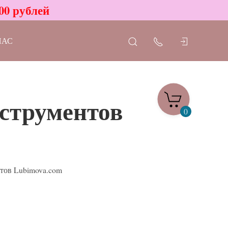
00 рублей
НАС
нструментов
0
тов Lubimova.com