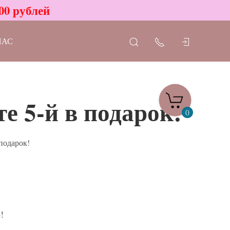
00 рублей
НАС
е 5-й в подарок!
0
подарок!
!