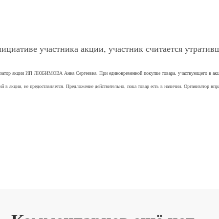
инициативе участника акции, участник считается утрати
изатор акции ИП ЛЮБИМОВА Анна Сергеевна. При единовременной покупке товара, участвующего в акции,
й в акции, не предоставляется. Предложение действительно, пока товар есть в наличии. Организатор вп