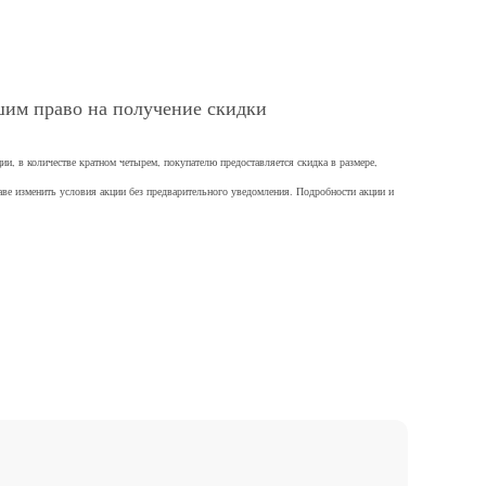
вшим право на получение скидки
 в количестве кратном четырем, покупателю предоставляется скидка в размере,
раве изменить условия акции без предварительного уведомления. Подробности акции и