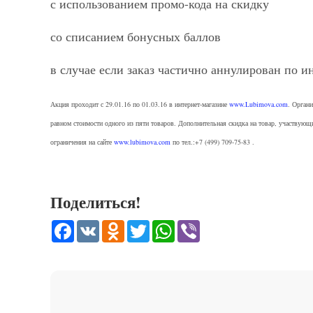
с использованием промо-кода на скидку
со списанием бонусных баллов
в случае если заказ частично аннулирован по 
Акция проходит с 29.01.16 по 01.03.16 в интернет-магазине
www.Lubimova.com
. Орган
равном стоимости одного из пяти товаров. Дополнительная скидка на товар, участвующи
ограничения на сайте
www.lubimova.com
по тел.:+7 (499) 709-75-83 .
Поделиться!
Facebook
VK
Odnoklassniki
Twitter
WhatsApp
Viber