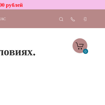
00 рублей
НАС
ловиях.
0