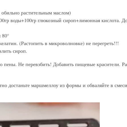
е обильно растительным маслом)
100гр воды+100гр глюкозный сироп+лимонная кислота. До
 80°
елатин. (Растопить в микроволновке) не перегреть!!!
влить сироп.
до пены. Не перевзбить! Добавить пищевые красители. 
атно достаньте маршмеллоу из формы и обваляйте в смес