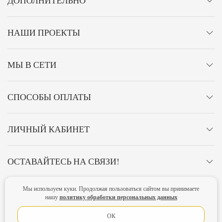
ДОПОЛНИТЕЛЬНО
НАШИ ПРОЕКТЫ
МЫ В СЕТИ
СПОСОБЫ ОПЛАТЫ
ЛИЧНЫЙ КАБИНЕТ
ОСТАВАЙТЕСЬ НА СВЯЗИ!
Мы используем куки. Продолжая пользоваться сайтом вы принимаете
Главная
Политика конфиденциальности
Оферта
Новости
политику обработки персональных данных
нашу
Lubimova.com. Все права защищены.
ОК