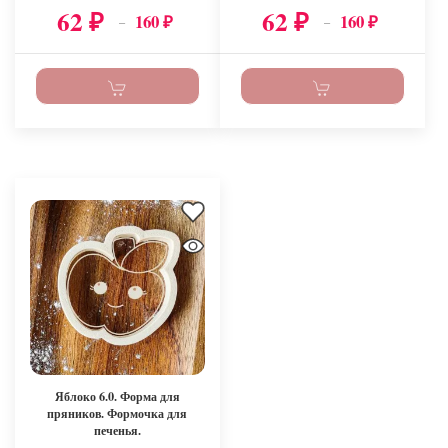
62
62
160
160
₽
₽
–
–
₽
₽
Яблоко 6.0. Форма для
пряников. Формочка для
печенья.