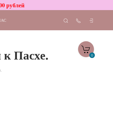
00 рублей
НАС
 к Пасхе.
0
.