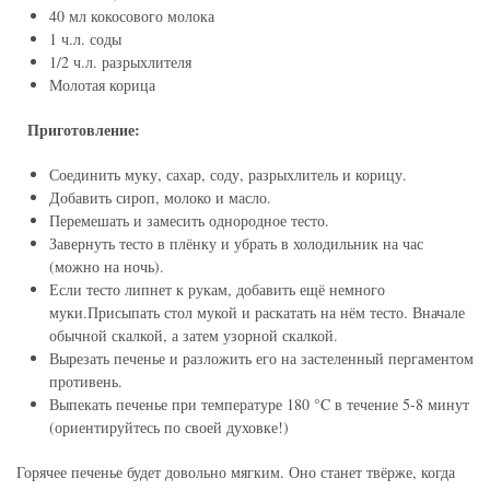
40 мл кокосового молока
1 ч.л. соды
1/2 ч.л. разрыхлителя
Молотая корица
Приготовление:
⠀
Соединить муку, сахар, соду, разрыхлитель и корицу.
Добавить сироп, молоко и масло.
Перемешать и замесить однородное тесто.
Завернуть тесто в плёнку и убрать в холодильник на час
(можно на ночь).
Если тесто липнет к рукам, добавить ещё немного
муки.Присыпать стол мукой и раскатать на нём тесто. Вначале
обычной скалкой, а затем узорной скалкой.
Вырезать печенье и разложить его на застеленный пергаментом
противень.
Выпекать печенье при температуре 180 °C в течение 5-8 минут
(ориентируйтесь по своей духовке!)
Горячее печенье будет довольно мягким. Оно станет твёрже, когда