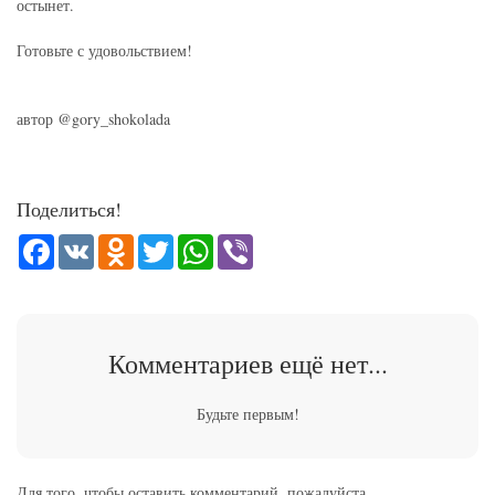
остынет.
Готовьте с удовольствием!
⠀
автор @gory_shokolada
Поделиться!
Facebook
VK
Odnoklassniki
Twitter
WhatsApp
Viber
Комментариев ещё нет...
Будьте первым!
Для того, чтобы оставить комментарий, пожалуйста,