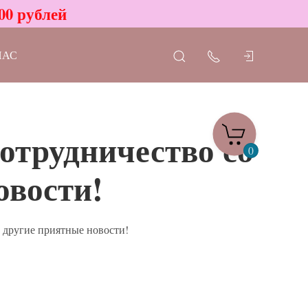
00 рублей
НАС
отрудничество со
0
овости!
 другие приятные новости!