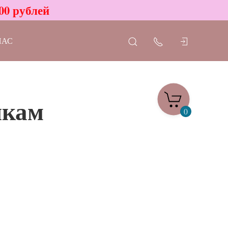
00 рублей
НАС
икам
0