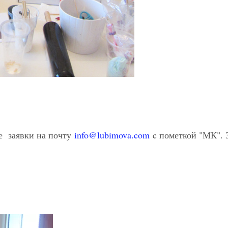
те заявки на почту
info@lubimova.com
c пометкой "МК". З