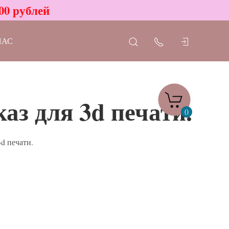
00 рублей
НАС
аз для 3d печати.
0
d печати.